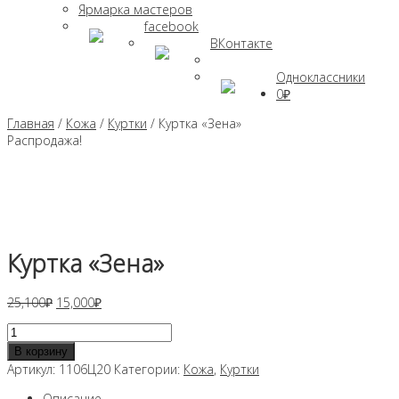
Ярмарка мастеров
facebook
ВКонтакте
Одноклассники
0₽
Главная
/
Кожа
/
Куртки
/ Куртка «Зена»
Распродажа!
Куртка «Зена»
Первоначальная
Текущая
25,100
₽
15,000
₽
цена
цена:
Количество
составляла
15,000₽.
товара
25,100₽.
В корзину
Куртка
Артикул:
1106Ц20
Категории:
Кожа
,
Куртки
"Зена"
Описание