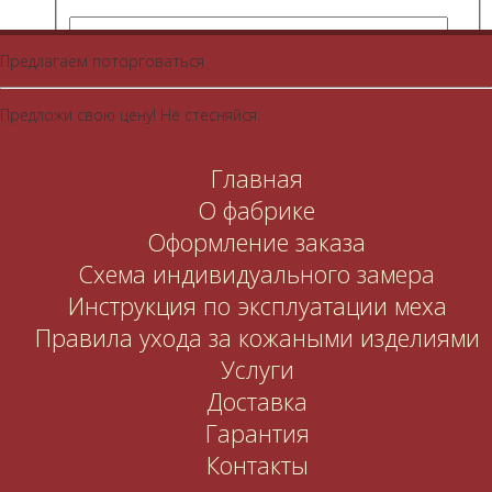
Введите слово с картинки
Предлагаем поторговаться
Предложи свою цену! Не стесняйся.
Найдите нас
Ярмарка мастеров
Главная
facebook
ВКонтакте
О фабрике
Оформление заказа
Одноклассники
0₽
Схема индивидуального замера
Инструкция по эксплуатации меха
Корзина
Правила ухода за кожаными изделиями
Услуги
Для информации о совершении покупки на нашем сайте
перейдите по
ссылке
Доставка
Гарантия
Ваша корзина пока пуста.
Контакты
Вернуться в магазин